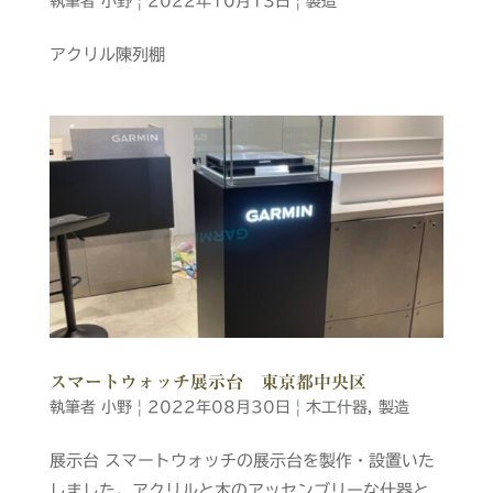
執筆者
小野
|
2022年10月13日
|
製造
アクリル陳列棚
スマートウォッチ展示台 東京都中央区
執筆者
小野
|
2022年08月30日
|
木工什器
,
製造
展示台 スマートウォッチの展示台を製作・設置いた
しました。アクリルと木のアッセンブリーな什器と